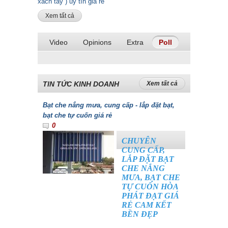
xách tay ) uy tín giá rẻ
Xem tất cả
Video
Opinions
Extra
Poll
TIN TỨC KINH DOANH
Xem tất cả
Bạt che nắng mưa, cung cấp - lắp đặt bạt,
bạt che tự cuốn giá rẻ
0
CHUYÊN
CUNG CẤP,
LẮP ĐẶT BẠT
CHE NẮNG
MƯA, BẠT CHE
TỰ CUỐN HÒA
PHÁT ĐẠT GIÁ
RẺ CAM KẾT
BỀN ĐẸP