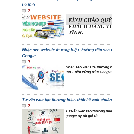
hà tĩnh
0
KÍNH CHÀO QUÝ BẠN ĐỌ
KHÁCH HÀNG THÂN MẾN
TĨNH.
Nhận seo website thương hiệu hướng dẫn seo website top 
Google.
0
Nhận seo website thương hiệu hướng dẫ
top 1 bền vững trên Google.
Tư vấn web tạo thương hiệu, thiết kế web chuẩn seo google 
0
Tư vấn web tạo thương hiệu, thiết kế w
google uy tín giá rẻ