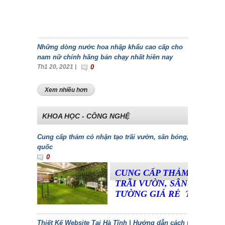
Những dòng nước hoa nhập khẩu cao cấp cho
nam nữ chính hãng bán chạy nhất hiên nay
Th1 20, 2021 |
0
Xem nhiều hơn
KHOA HỌC - CÔNG NGHỆ
Cung cấp thảm cỏ nhận tạo trãi vườn, sân bóng, dán tường 
quốc
0
CUNG CẤP THẢM CỎ NH
TRÃI VƯỜN, SÂN BÓNG, 
TƯỜNG GIÁ RẺ TOÀN Q
Thiết Kế Website Tại Hà Tĩnh | Hướng dẫn cách tạo web bán 