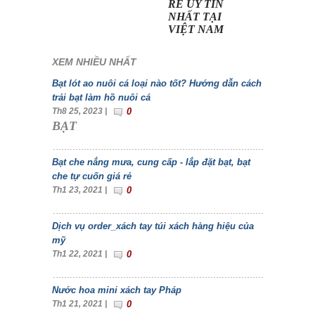
RẺ UY TÍN
NHẤT TẠI
VIỆT NAM
XEM NHIỀU NHẤT
Bạt lót ao nuôi cá loại nào tốt? Hướng dẫn cách
trải bạt làm hồ nuôi cá
Th8 25, 2023 |
0
BẠT
Bạt che nắng mưa, cung cấp - lắp đặt bạt, bạt
che tự cuốn giá rẻ
Th1 23, 2021 |
0
Dịch vụ order_xách tay túi xách hàng hiệu của
mỹ
Th1 22, 2021 |
0
Nước hoa mini xách tay Pháp
Th1 21, 2021 |
0