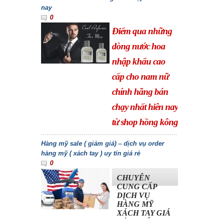
nay
0
Điểm qua những
dòng nước hoa
nhập khẩu cao
cấp cho nam nữ
chính hãng bán
chạy nhất hiên nay
từ shop hồng kông
Hàng mỹ sale ( giảm giá) – dịch vụ order
hàng mỹ ( xách tay ) uy tín giá rẻ
0
CHUYÊN
CUNG CẤP
DỊCH VỤ
HÀNG MỸ
XÁCH TAY GIÁ