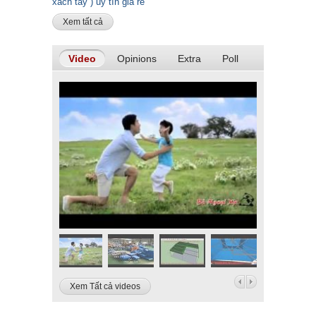
xách tay ) uy tín giá rẻ
Xem tất cả
Video
Opinions
Extra
Poll
Xem Tất cả videos