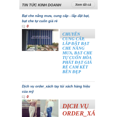
TIN TỨC KINH DOANH
Xem tất cả
Bạt che nắng mưa, cung cấp - lắp đặt bạt,
bạt che tự cuốn giá rẻ
0
CHUYÊN
CUNG CẤP,
LẮP ĐẶT BẠT
CHE NẮNG
MƯA, BẠT CHE
TỰ CUỐN HÒA
PHÁT ĐẠT GIÁ
RẺ CAM KẾT
BỀN ĐẸP
Dịch vụ order_xách tay túi xách hàng hiệu
của mỹ
0
DỊCH VỤ
ORDER_XÁCH