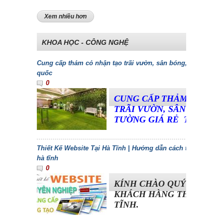
Xem nhiều hơn
KHOA HỌC - CÔNG NGHỆ
Cung cấp thảm cỏ nhận tạo trãi vườn, sân bóng, dán tường 
quốc
0
CUNG CẤP THẢM CỎ NH
TRÃI VƯỜN, SÂN BÓNG, 
TƯỜNG GIÁ RẺ TOÀN Q
Thiết Kế Website Tại Hà Tĩnh | Hướng dẫn cách tạo web bán 
hà tĩnh
0
KÍNH CHÀO QUÝ BẠN ĐỌ
KHÁCH HÀNG THÂN MẾN
TĨNH.