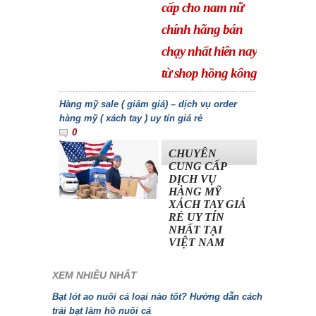
cấp cho nam nữ
chính hãng bán
chạy nhất hiên nay
từ shop hồng kông
Hàng mỹ sale ( giảm giá) – dịch vụ order
hàng mỹ ( xách tay ) uy tín giá rẻ
0
CHUYÊN
CUNG CẤP
DỊCH VỤ
HÀNG MỸ
XÁCH TAY GIÁ
RẺ UY TÍN
NHẤT TẠI
VIỆT NAM
XEM NHIỀU NHẤT
Bạt lót ao nuôi cá loại nào tốt? Hướng dẫn cách
trải bạt làm hồ nuôi cá