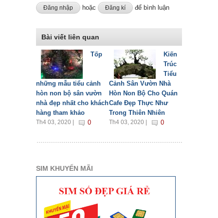
hoặc
để bình luận
Đăng nhập
Đăng kí
Bài viết liên quan
Tốp
Kiến
Trúc
Tiểu
những mẫu tiểu cảnh
Cảnh Sân Vườn Nhà
hòn non bộ sân vườn
Hòn Non Bộ Cho Quán
nhà đẹp nhất cho khách
Cafe Đẹp Thực Như
hàng tham khảo
Trong Thiên Nhiên
Th4 03, 2020 |
0
Th4 03, 2020 |
0
SIM KHUYẾN MÃI