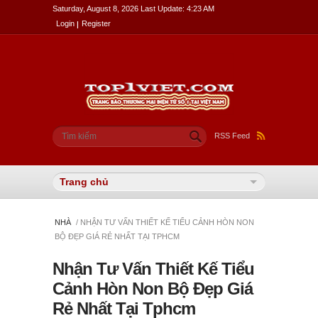
Saturday, August 8, 2026 Last Update: 4:23 AM
Login
Register
Biểu mẫu tìm kiếm
Tìm kiếm
RSS Feed
NHÀ
/ NHẬN TƯ VẤN THIẾT KẾ TIỂU CẢNH HÒN NON
BỘ ĐẸP GIÁ RẺ NHẤT TẠI TPHCM
Nhận Tư Vấn Thiết Kế Tiểu
Cảnh Hòn Non Bộ Đẹp Giá
Rẻ Nhất Tại Tphcm