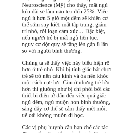
Neuroscience (Mỹ) cho thấy, mất ngủ
kéo dài sẽ làm não teo đến 25%. Việc
ngủ ít hơn 5 giờ một đêm sẽ khiến cơ
thể sớm suy kiệt, mất tập trung, giảm
trí nhớ, rối loạn cảm xúc… Đặc biệt,
nếu người trẻ bị mất ngủ liên tục,
nguy cơ đột quỵ sẽ tăng lên gấp 8 lần
so với người bình thường.
Chúng ta sẽ thấy việc này biểu hiện rõ
hơn ở trẻ nhỏ. Khi bị tỉnh giấc bật chợt
trẻ sẽ trở nên cáu kỉnh và òa nên khóc
một cách cực lực. Còn ở những trẻ lớn
hơn thì giường như bị chi phối bởi các
thiết bị điện tử dẫn đến việc quá giấc
ngủ đêm, ngủ muộn hơn bình thường,
sáng dậy cơ thể sẽ cảm thấy mệt mỏi,
uể oải không muốn đi học.
Các vị phụ huynh cần hạn chế các tác