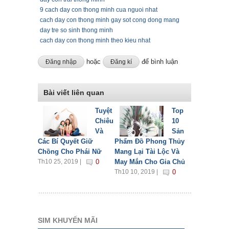
9 cach day con thong minh cua nguoi nhat
cach day con thong minh gay sot cong dong mang
day tre so sinh thong minh
cach day con thong minh theo kieu nhat
hoặc
để bình luận
Đăng nhập
Đăng kí
Bài viết liên quan
Tuyệt
Top
Chiêu
10
Và
Sản
Các Bí Quyết Giữ
Phẩm Đồ Phong Thủy
Chồng Cho Phái Nữ
Mang Lại Tài Lộc Và
Th10 25, 2019 |
0
May Mắn Cho Gia Chủ
Th10 10, 2019 |
0
SIM KHUYẾN MÃI