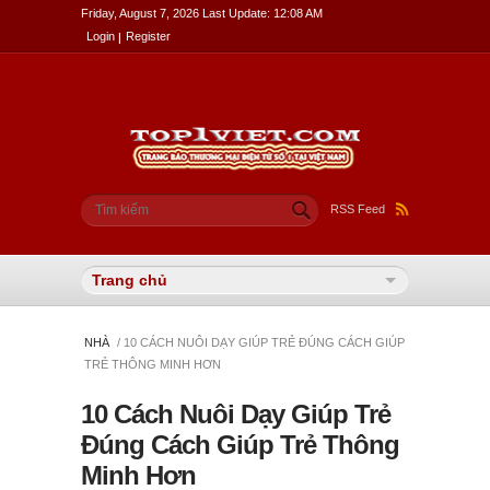
Friday, August 7, 2026 Last Update: 12:08 AM
Login
Register
Biểu mẫu tìm kiếm
Tìm kiếm
RSS Feed
NHÀ
/ 10 CÁCH NUÔI DẠY GIÚP TRẺ ĐÚNG CÁCH GIÚP
TRẺ THÔNG MINH HƠN
10 Cách Nuôi Dạy Giúp Trẻ
Đúng Cách Giúp Trẻ Thông
Minh Hơn