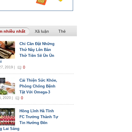
m nhiều nhất
(tab hoạt động)
Xã luận
Thẻ
Chỉ Cần Đặt Những
Thứ Này Lên Bàn
Thờ Tiền Sẽ Ùn Ùn
i
7, 2019 |
0
Cải Thiện Sức Khỏe,
Phòng Chống Bệnh
Tật Với Omega-3
, 2020 |
0
Hồng Lĩnh Hà Tĩnh
FC Trưởng Thành Tự
Tin Hướng Đến
g Lai Sáng