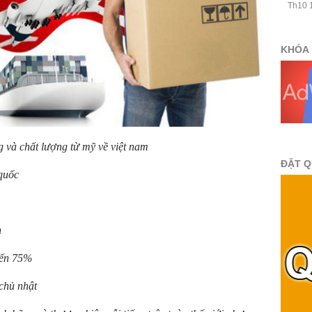
Th10 1
KHÓA 
 và chất lượng từ mỹ về việt nam
ĐẶT 
 quốc
n
đến 75%
chủ nhật