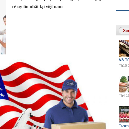
rẻ uy tín nhất tại việt nam
Xe
Vô Tú
Th10 2
Th4 16
Tươn