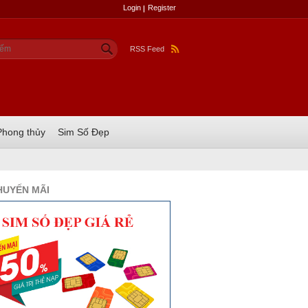
Login
Register
u mẫu tìm kiếm
ếm
RSS Feed
Phong thủy
Sim Số Đẹp
HUYẾN MÃI