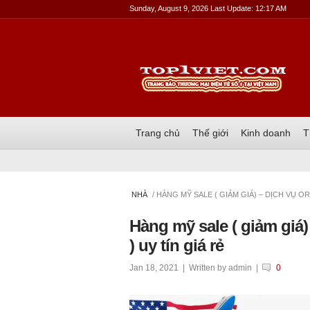
Sunday, August 9, 2026 Last Update: 12:17 AM
Trang chủ
Thế giới
Kinh doanh
T
NHÀ
/ HÀNG MỸ SALE ( GIẢM GIÁ) – DỊCH VỤ OR
Hàng mỹ sale ( giảm giá)
) uy tín giá rẻ
Jan 18, 2021
| Written by
admin
|
0