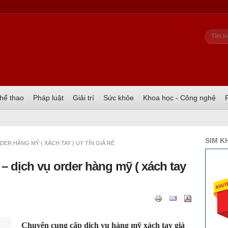
Biể
Tìm ki
hể thao
Pháp luật
Giải trí
Sức khỏe
Khoa học - Công nghệ
SIM K
DER HÀNG MỸ ( XÁCH TAY ) UY TÍN GIÁ RẺ
 – dịch vụ order hàng mỹ ( xách tay
Chuyên cung cấp dịch vụ hàng mỹ xách tay giá