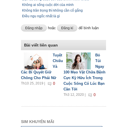
Không ai sống cuộc đời của mình
Không trân trọng thì không cần cố gắng
Điều ngu ngốc nhất là gì
hoặc
để bình luận
Đăng nhập
Đăng kí
Bài viết liên quan
Tuyệt
Bỏ
Chiêu
Túi
Và
Ngay
Các Bí Quyết Giữ
100 Mẹo Vặt Chữa Bệnh
Chồng Cho Phái Nữ
Cực Kỳ Hữu Ích Trong
Th10 25, 2019 |
0
Cuộc Sống Có Lúc Bạn
Cần Tới
Th3 12, 2020 |
0
SIM KHUYẾN MÃI