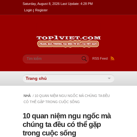
Saturday, August 8, 2026 Last Update: 4:28 PM
Login
Register
Biểu mẫu tìm kiếm
Tìm kiếm
RSS Feed
NHÀ
/ 10 QUAN NIỆM NGU NGỐC MÀ CHÚNG TA ĐỀU
CÓ THỂ GẶP TRONG CUỘC SỐNG
10 quan niệm ngu ngốc mà
chúng ta đều có thể gặp
trong cuộc sống