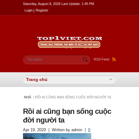
Saturday, August 8, 2026 Last Update: 1:45 PM
Login
Register
Biểu mẫu tìm kiếm
Tìm kiếm
RSS Feed
NHÀ
/ RỒI AI CŨNG BẠN SỐNG CUỘC ĐỜI NGƯỜI TA
Rồi ai cũng bạn sống cuộc
đời người ta
Apr 19, 2020
| Written by
admin
|
0