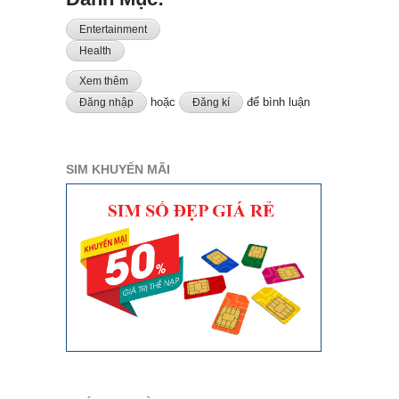
Entertainment
Health
Xem thêm
về 10 quan niệm ngu ngốc mà chúng ta đều có thể gặp
trong cuộc sống
hoặc
để bình luận
Đăng nhập
Đăng kí
SIM KHUYẾN MÃI