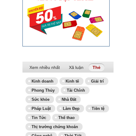
Xem nhiều nhất
Xã luận
Thẻ
(tab hoạt động)
Kinh doanh
Kinh tế
Giải trí
Phong Thủy
Tài Chính
Sức khỏe
Nhà Đất
Pháp Luật
Làm Đẹp
Tiền tệ
Tin Tức
Thể thao
Thị trường chứng khoán
Công nghệ
Thời Tiết