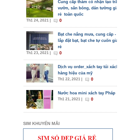
Cung cấp thảm cỏ nhận tạo trãi
vườn, sân bóng, dán tường giá
rẻ toàn quốc
Th1 24, 2021 |
0
Bạt che nắng mưa, cung cấp -
lắp đặt bạt, bạt che tự cuốn giá
rẻ
Th1 23, 2021 |
0
Dịch vụ order_xách tay túi xách
hàng hiệu của mỹ
Th1 22, 2021 |
0
Nước hoa mini xách tay Pháp
Th1 21, 2021 |
0
SIM KHUYẾN MÃI