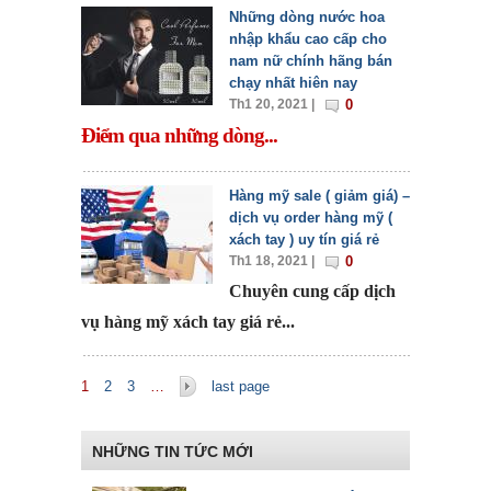
Những dòng nước hoa
nhập khẩu cao cấp cho
nam nữ chính hãng bán
chạy nhất hiên nay
Th1 20, 2021 |
0
Điểm qua những dòng...
Hàng mỹ sale ( giảm giá) –
dịch vụ order hàng mỹ (
xách tay ) uy tín giá rẻ
Th1 18, 2021 |
0
Chuyên cung cấp dịch
vụ hàng mỹ xách tay giá rẻ...
Trang
1
2
3
…
last page
NHỮNG TIN TỨC MỚI