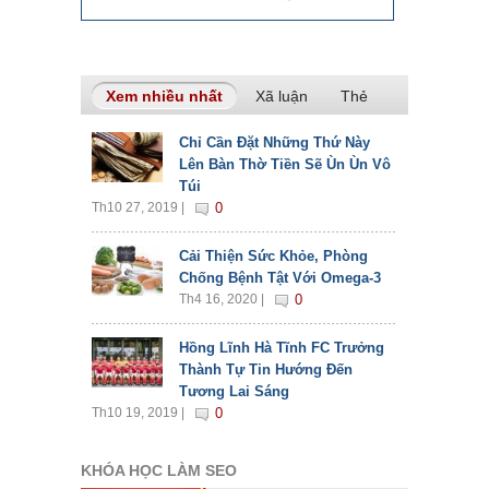
Xem nhiều nhất
(tab hoạt động)
Xã luận
Thẻ
Chỉ Cần Đặt Những Thứ Này
Lên Bàn Thờ Tiền Sẽ Ùn Ùn Vô
Túi
Th10 27, 2019 |
0
Cải Thiện Sức Khỏe, Phòng
Chống Bệnh Tật Với Omega-3
Th4 16, 2020 |
0
Hồng Lĩnh Hà Tĩnh FC Trưởng
Thành Tự Tin Hướng Đến
Tương Lai Sáng
Th10 19, 2019 |
0
KHÓA HỌC LÀM SEO