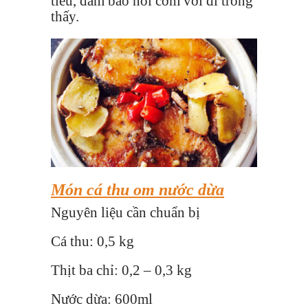
tiêu, đảm bảo nồi cơm vơi đi trông
thấy.
Món cá thu om nước dừa
Nguyên liệu cần chuẩn bị
Cá thu: 0,5 kg
Thịt ba chỉ: 0,2 – 0,3 kg
Nước dừa: 600ml