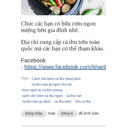
Chúc các bạn có bữa cơm ngon
miệng bên gia đình nhé.
Địa chỉ cung cấp cá thu trên toàn
quốc mà các bạn có thể tham khảo.
Facebook
:
https://www.facebook.com/khanhnhiseaf
Tags:
Cach che bien ca thu dong lanh
ca thu nau gi ngon cho be
mon ngon tu ca thu nuong
cach che bien ca thu ngon
ca thu ran
ca thu nau gi ngon
ca thu bien
cha ca thu
hoặc
để bình luận
Đăng nhập
Đăng kí