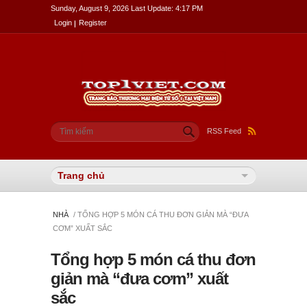
Sunday, August 9, 2026 Last Update: 4:17 PM
Login
Register
Biểu mẫu tìm kiếm
Tìm kiếm
RSS Feed
NHÀ
/ TỔNG HỢP 5 MÓN CÁ THU ĐƠN GIẢN MÀ “ĐƯA
CƠM” XUẤT SẮC
Tổng hợp 5 món cá thu đơn
giản mà “đưa cơm” xuất
sắc