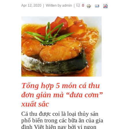
Apr 12, 2020
| Written by
admin
|
0
Tổng hợp 5 món cá thu
đơn giản mà “đưa cơm”
xuất sắc
Cá thu được coi là loại thủy sản
phổ biến trong các bữa ăn của gia
đình Việt hiện nay bởi vị ngon