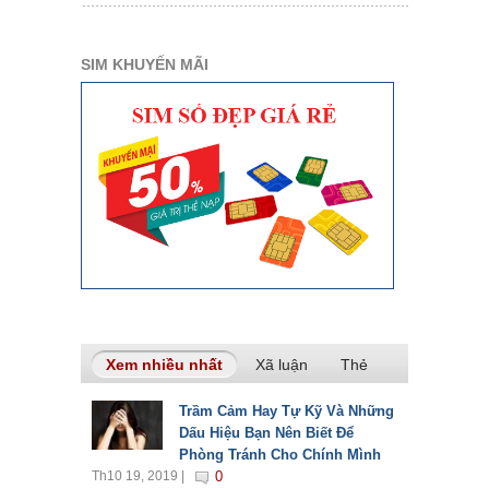
SIM KHUYẾN MÃI
Xem nhiều nhất
(tab hoạt động)
Xã luận
Thẻ
Trầm Cảm Hay Tự Kỹ Và Những
Dấu Hiệu Bạn Nên Biết Để
Phòng Tránh Cho Chính Mình
Th10 19, 2019 |
0