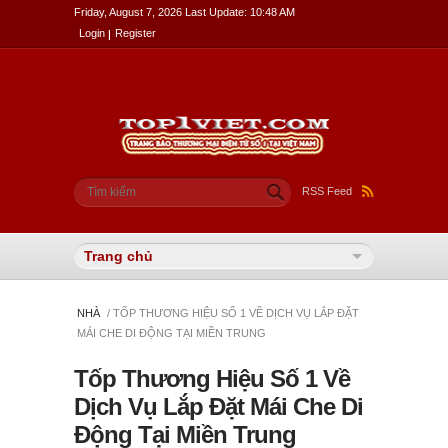
Friday, August 7, 2026 Last Update: 10:48 AM
Login
Register
Biểu mẫu tìm kiếm
Tìm kiếm
RSS Feed
NHÀ
/ TỐP THƯƠNG HIỆU SỐ 1 VỀ DỊCH VỤ LẮP ĐẶT
MÁI CHE DI ĐỘNG TẠI MIỀN TRUNG
Tốp Thương Hiệu Số 1 Về
Dịch Vụ Lắp Đặt Mái Che Di
Động Tại Miền Trung