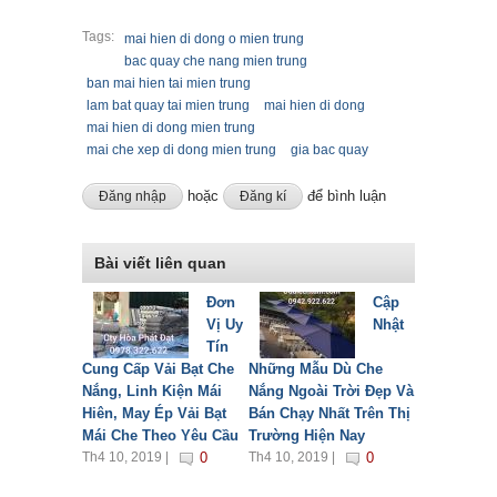
Tags:
mai hien di dong o mien trung
bac quay che nang mien trung
ban mai hien tai mien trung
lam bat quay tai mien trung
mai hien di dong
mai hien di dong mien trung
mai che xep di dong mien trung
gia bac quay
hoặc
để bình luận
Đăng nhập
Đăng kí
Bài viết liên quan
Đơn
Cập
Vị Uy
Nhật
Tín
Cung Cấp Vải Bạt Che
Những Mẫu Dù Che
Nắng, Linh Kiện Mái
Nắng Ngoài Trời Đẹp Và
Hiên, May Ép Vải Bạt
Bán Chạy Nhất Trên Thị
Mái Che Theo Yêu Cầu
Trường Hiện Nay
Th4 10, 2019 |
0
Th4 10, 2019 |
0