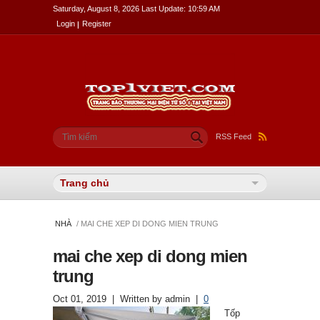
Saturday, August 8, 2026 Last Update: 10:59 AM
Login
Register
Biểu mẫu tìm kiếm
Tìm kiếm
RSS Feed
NHÀ
/ MAI CHE XEP DI DONG MIEN TRUNG
mai che xep di dong mien
trung
Oct 01, 2019
| Written by
admin
|
0
Tốp