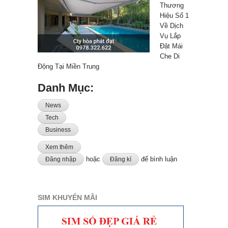
Thương
Hiệu Số 1
Về Dịch
Vụ Lắp
Đặt Mái
Che Di
Động Tại Miền Trung
Danh Mục:
News
Tech
Business
Xem thêm
về Tốp Thương Hiệu Số 1 Về Dịch Vụ Lắp Đặt Mái Che
Di Động Tại Miền Trung
hoặc
để bình luận
Đăng nhập
Đăng kí
SIM KHUYẾN MÃI