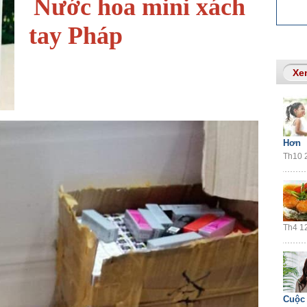
Nước hoa mini xách
tay Pháp
Xe
Hơn
Th10 2
Th4 12
Cuộc