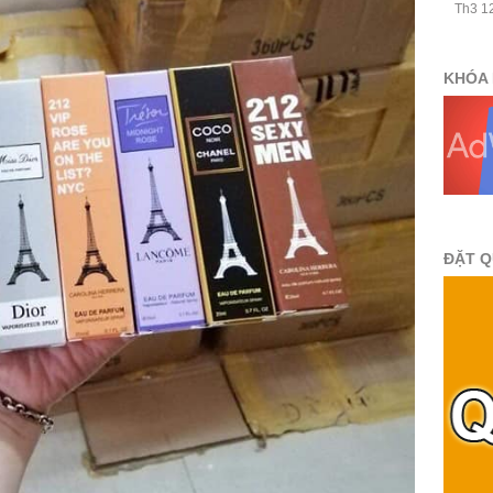
Th3 12
KHÓA 
ĐẶT 