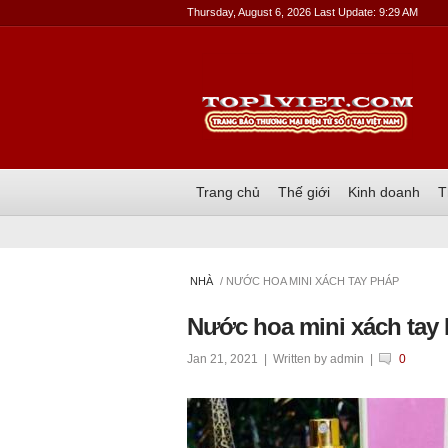
Thursday, August 6, 2026 Last Update: 9:29 AM
Trang chủ
Thế giới
Kinh doanh
T
NHÀ
/ NƯỚC HOA MINI XÁCH TAY PHÁP
Nước hoa mini xách tay
Jan 21, 2021
| Written by
admin
|
0