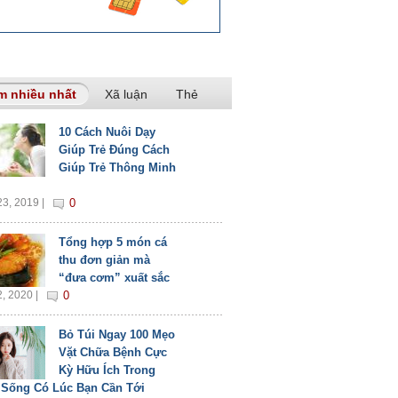
m nhiều nhất
(tab hoạt động)
Xã luận
Thẻ
10 Cách Nuôi Dạy
Giúp Trẻ Đúng Cách
Giúp Trẻ Thông Minh
3, 2019 |
0
Tổng hợp 5 món cá
thu đơn giản mà
“đưa cơm” xuất sắc
, 2020 |
0
Bỏ Túi Ngay 100 Mẹo
Vặt Chữa Bệnh Cực
Kỳ Hữu Ích Trong
 Sống Có Lúc Bạn Cần Tới