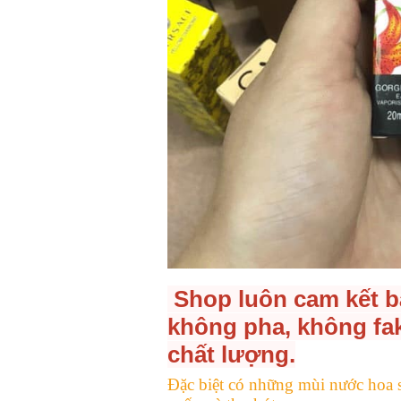
Shop luôn cam kết b
không pha, không fak
chất lượng.
Đặc biệt có những mùi nước hoa s