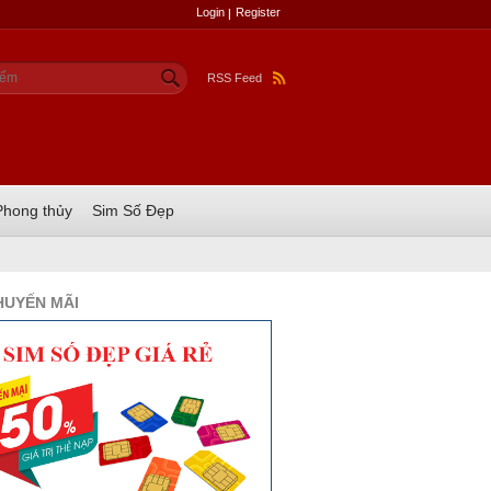
Login
Register
u mẫu tìm kiếm
ếm
RSS Feed
Phong thủy
Sim Số Đẹp
HUYẾN MÃI