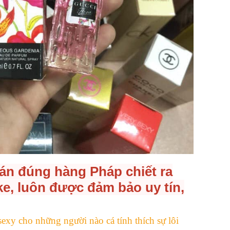
án đúng hàng Pháp chiết ra
e, luôn được đảm bảo uy tín,
exy cho những người nào cá tính thích sự lôi