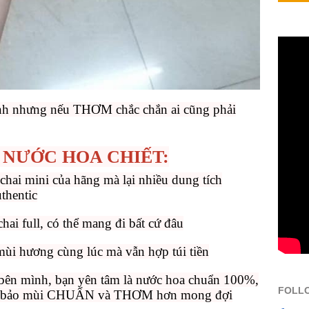
xinh nhưng nếu THƠM chắc chắn ai cũng phải
mua NƯỚC HOA CHIẾT:
 chai mini của hãng mà lại nhiều dung tích
thentic
hai full, có thể mang đi bất cứ đâu
mùi hương cùng lúc mà vẫn hợp túi tiền
 bên mình, bạn yên tâm là nước hoa chuẩn 100%,
FOLL
đảm bảo mùi CHUẨN và THƠM hơn mong đợi