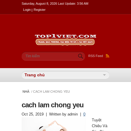
Saturday, August 8, 2026 Last Update: 3:56 AM
Login
Register
Biểu mẫu tìm kiếm
Tìm kiếm
RSS Feed
NHÀ
/ CACH LAM CHONG YEU
cach lam chong yeu
Oct 25, 2019
| Written by
admin
|
0
Tuyệt
Chiêu Và