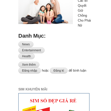
Các Bí
Quyết
Giữ
Chồng
Cho Phái
Nữ
Danh Mục:
News
Entertainment
Health
Xem thêm
về Tuyệt Chiêu Và Các Bí Quyết Giữ Chồng Cho Phái
Nữ
hoặc
để bình luận
Đăng nhập
Đăng kí
SIM KHUYẾN MÃI