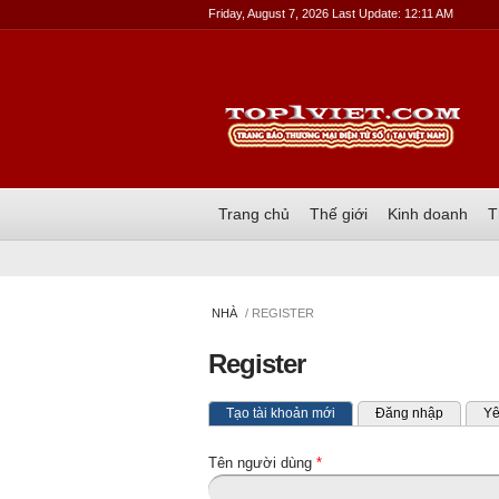
Friday, August 7, 2026 Last Update: 12:11 AM
Trang chủ
Thế giới
Kinh doanh
T
NHÀ
/ REGISTER
Register
Tab chính
(tab hoạt động)
Tạo tài khoản mới
Đăng nhập
Yê
Tên người dùng
*