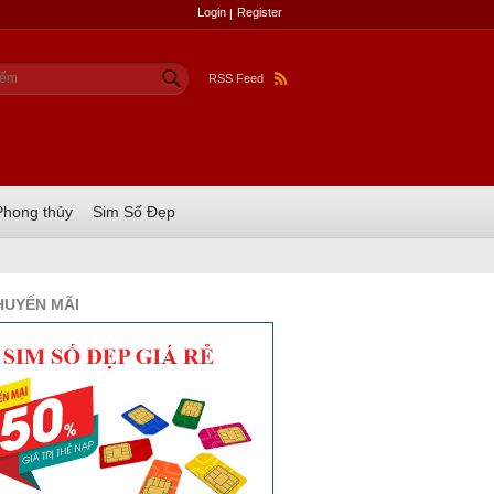
Login
Register
u mẫu tìm kiếm
ếm
RSS Feed
Phong thủy
Sim Số Đẹp
HUYẾN MÃI