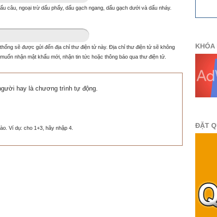
u câu, ngoại trừ dấu phẩy, dấu gạch ngang, dấu gạch dưới và dấu nháy.
KHÓA 
 thống sẽ được gửi đến địa chỉ thư điện tử này. Địa chỉ thư điện tử sẽ không
muốn nhận mật khẩu mới, nhận tin tức hoặc thông báo qua thư điện tử.
người hay là chương trình tự động.
ĐẶT 
ào. Ví dụ: cho 1+3, hãy nhập 4.