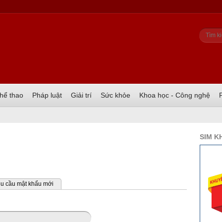
Biể
Tìm ki
hể thao
Pháp luật
Giải trí
Sức khỏe
Khoa học - Công nghệ
SIM K
u cầu mật khẩu mới