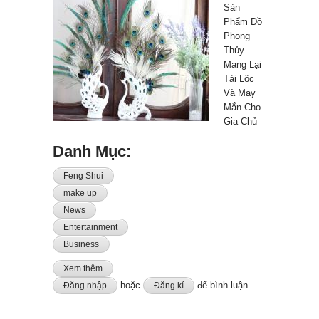
Sản
Phẩm Đồ
Phong
Thủy
Mang Lại
Tài Lộc
Và May
Mắn Cho
Gia Chủ
Danh Mục:
Feng Shui
make up
News
Entertainment
Business
Xem thêm
về Top 10 Sản Phẩm Đồ Phong Thủy Mang Lại Tài Lộc
Và May Mắn Cho Gia Chủ
hoặc
để bình luận
Đăng nhập
Đăng kí