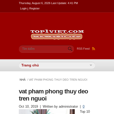
Thursday, August 6, 2026 Last Update: 4:41 PM
Login
Register
Biểu mẫu tìm kiếm
Tìm kiếm
RSS Feed
NHÀ
/ VAT PHAM PHONG THUY DEO TREN NGUOI
vat pham phong thuy deo
tren nguoi
Oct 10, 2019
| Written by
administrator
|
0
Top 10