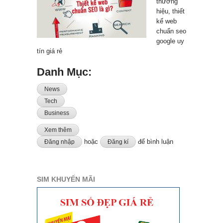
thương
hiệu, thiết
kế web
chuẩn seo
google uy
tín giá rẻ
Danh Mục:
News
Tech
Business
Xem thêm
về Tư vấn web tạo thương hiệu, thiết kế web chuẩn seo
google uy tín giá rẻ
hoặc
để bình luận
Đăng nhập
Đăng kí
SIM KHUYẾN MÃI