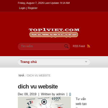
Friday, August 7, 2026 Last Update: 9:14 AM
Login
Register
Biểu mẫu tìm kiếm
Tìm kiếm
RSS Feed
NHÀ
/ DICH VU WEBSITE
dich vu website
Dec 09, 2019
| Written by
admin
|
0
Tư vấn
web tạo