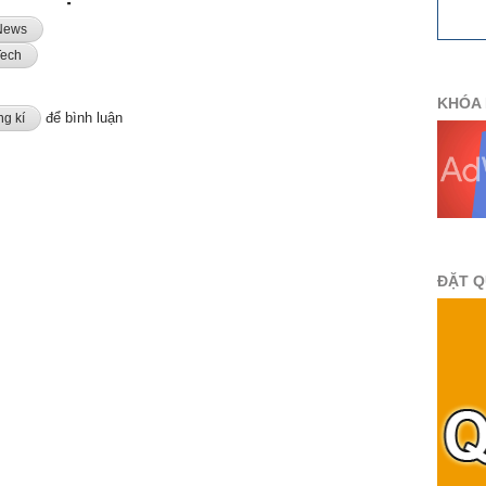
News
Tech
KHÓA 
để bình luận
ết kế web chuẩn seo google uy tín giá rẻ
g kí
ĐẶT 