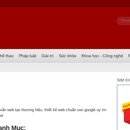
Biể
Tìm ki
hể thao
Pháp luật
Giải trí
Sức khỏe
Khoa học - Công nghệ
SIM K
vấn web tạo thương hiệu, thiết kế web chuẩn seo google uy tín
 rẻ
anh Mục: