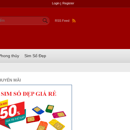
Login
Register
u mẫu tìm kiếm
ếm
RSS Feed
Phong thủy
Sim Số Đẹp
HUYẾN MÃI