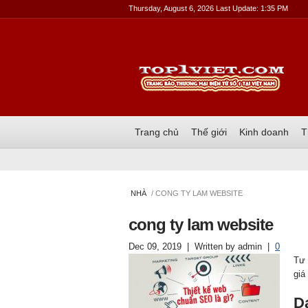
Thursday, August 6, 2026 Last Update: 1:35 PM
Trang chủ
Thế giới
Kinh doanh
T
NHÀ
/ CONG TY LAM WEBSITE
cong ty lam website
Dec 09, 2019
| Written by
admin
|
0
Tư 
giá
D