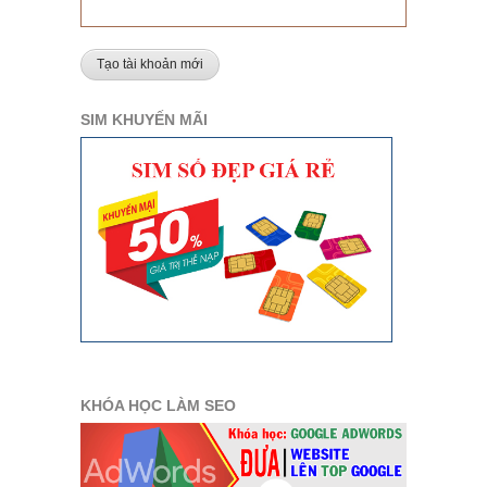
SIM KHUYẾN MÃI
KHÓA HỌC LÀM SEO