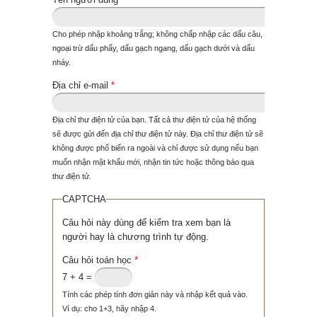
Cho phép nhập khoảng trắng; không chấp nhập các dấu câu,
ngoại trừ dấu phẩy, dấu gạch ngang, dấu gạch dưới và dấu
nháy.
Địa chỉ e-mail
*
Địa chỉ thư điện tử của bạn. Tất cả thư điện tử của hệ thống
sẽ được gửi đến địa chỉ thư điện tử này. Địa chỉ thư điện tử sẽ
không được phổ biến ra ngoài và chỉ được sử dụng nếu bạn
muốn nhận mật khẩu mới, nhận tin tức hoặc thông báo qua
thư điện tử.
CAPTCHA
Câu hỏi này dùng để kiểm tra xem bạn là
người hay là chương trình tự động.
Câu hỏi toán học
*
7 + 4 =
Tính các phép tính đơn giản này và nhập kết quả vào.
Ví dụ: cho 1+3, hãy nhập 4.